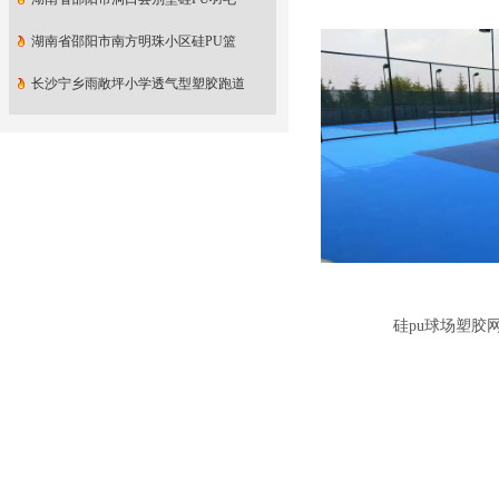
湖南省邵阳市南方明珠小区硅PU篮
长沙宁乡雨敞坪小学透气型塑胶跑道
硅pu球场塑胶