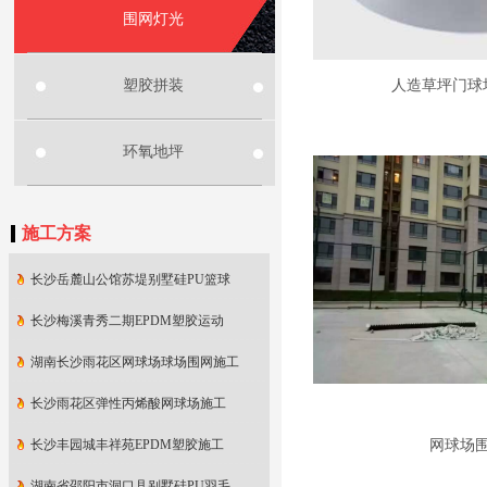
围网灯光
塑胶拼装
人造草坪门球
环氧地坪
施工方案
长沙岳麓山公馆苏堤别墅硅PU篮球
长沙梅溪青秀二期EPDM塑胶运动
湖南长沙雨花区网球场球场围网施工
长沙雨花区弹性丙烯酸网球场施工
长沙丰园城丰祥苑EPDM塑胶施工
网球场
湖南省邵阳市洞口县别墅硅PU羽毛