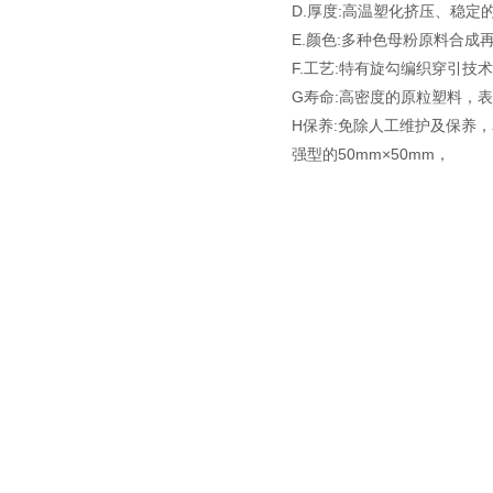
D.厚度:高温塑化挤压、稳定
E.颜色:多种色母粉原料合
F.工艺:特有旋勾编织穿引
G寿命:高密度的原粒塑料，
H保养:免除人工维护及保养
强型的50mm×
50mm，
1、围网建造要坚固，无凸出
2、通道门应足够大，以便维护
3、围网的固定件不能有锐利
二、网球场围网的高度 应最小
场地若临居民区或马路，其高
度为6米以上。
三、围网的基础
围网支柱的间隔应根据围网的高
四、遮光挡风网
遮光挡网主要作用遮挡外面刺
纤维（聚乙烯类）。