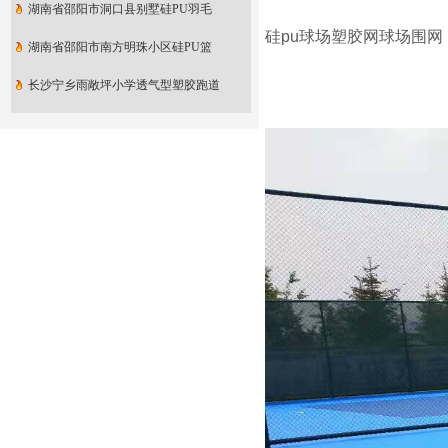
湖南省邵阳市洞口县别墅硅PU羽毛
硅pu球场塑胶网球场围网
湖南省邵阳市南方明珠小区硅PU篮
长沙宁乡雨敞坪小学透气型塑胶跑道