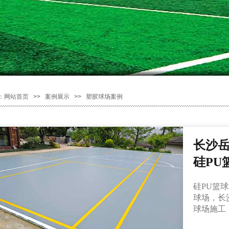
：
网站首页
>>
案例展示
>>
塑胶球场案例
长沙
硅PU
硅PU篮
球场，长
球场施工