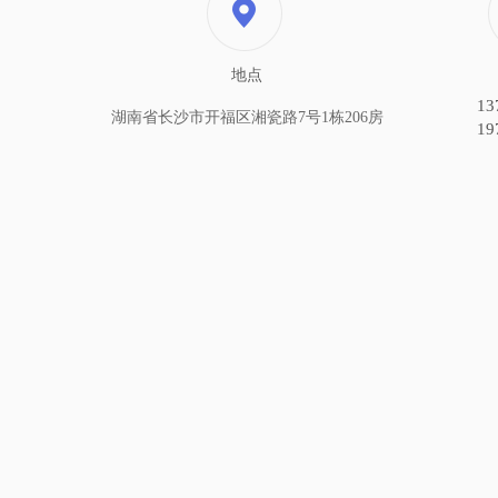
地点
13
湖南省长沙市开福区湘瓷路7号1栋206房
19