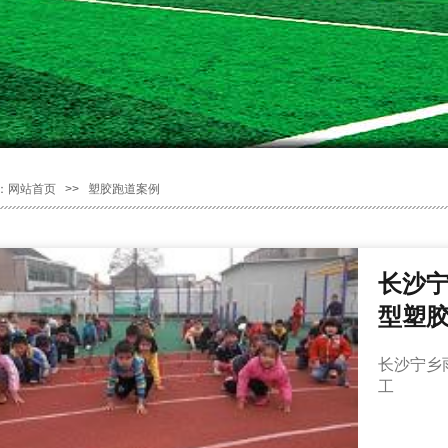
：
网站首页
>>
塑胶跑道案例
长沙
型塑
长沙宁乡
工